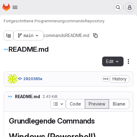
Homepage
Skip to main content
M
Fortgeschrittene Programmierung
commands
Repository
main
commands
README.md
README.md
Edit
Fil
History
2820365e
README.md
2.45 KiB
Table of contents
Code
Preview
Blame
Grundlegende Commands
Windows (Powershell)