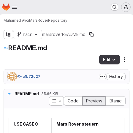
Homepage
Skip to main content
M
Muhamed Alici
MarsRover
Repository
main
marsrover
README.md
README.md
Edit
Fil
History
a1b72c27
README.md
35.66 KiB
Table of contents
Code
Preview
Blame
USE CASE 0
Mars Rover steuern